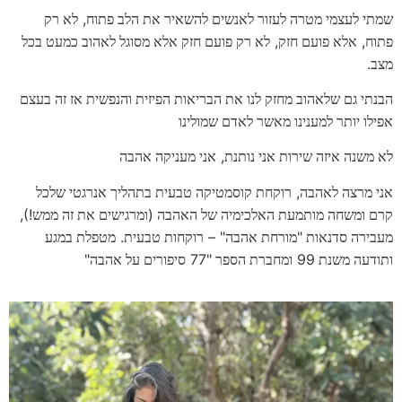
,
שמתי לעצמי מטרה לעזור לאנשים להשאיר את הלב פתוח
לא רק
,
,
פתוח
אלא פועם חזק
לא רק פועם חזק אלא מסוגל לאהוב כמעט בכל
.
מצב
הבנתי גם שלאהוב מחזק לנו את הבריאות הפיזית והנפשית אז זה בעצם
אפילו יותר למענינו מאשר לאדם שמולינו
,
לא משנה איזה שירות אני נותנת
אני מעניקה אהבה
,
אני מרצה לאהבה
רוקחת קוסמטיקה טבעית בתהליך אנרגטי שלכל
!),
(
קרם ומשחה מותמעת האלכימיה של האהבה
ומרגישים את זה ממש
.
" –
"
מעבירה סדנאות
מורחת אהבה
רוקחות טבעית
מטפלת במגע
"
"77
99
ותודעה משנת
ומחברת הספר
סיפורים על אהבה