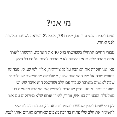
מי אני?
.
3
78,
,
,
נעים להכיר
שמי עדי תם
ילידת
אמא ל
ונשואה לשעבר באושר
לפני ואחרי.
.
10
עבורי החיים התחילו כשפגשתי בגיל
את האהבה
הרגשתי לאותו
אדם אהבה ללא תנאי וכמיהה לא מוסברת להיות על ידו כל הזמן
,
,
,
מאז אני חוקרת את האהבה על כל צורותיה
אליי
למי שמולי
מבחינה
,
בחופש שבה אל מול ההאחזות שלנו
מטולטלת מהמציאות שניגלית לי
שבה לאנשים מאתגר לעבוד עם הלב ושהשכל הוא איבר שימושי
,
.
ומוערך יותר
אנחנו עדיין מפחדים להרגיש את האהבה מפעמת בנו
,
,
מטלטלת ומבעירה בנו אש
ווהרי
לימדו אותנו שלא משחקים עם אש
,
לקח לי שנים להבין שנעשיתי מומחית באהבה
בעצם היכולת שלי
.
להשאיר את הלב שלי פתוח בהרבה מצבים שאחרים סוגרים אותו לנצח