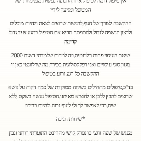
,
אין טיפול דומה לטיפול אחר
התנועה נעשית מפנימיותו של
המטופל ומגיעה לידיי
,
ההקשבה לצורך של הגוף
לרגשות שרוצים לצאת ולהיות מוכלים
ולרצון הנשמה לגדול ולהתפתח מביא את הטיפול במגע צעד גדול
קדימה
2000
,
שיטת העיסוי פחות רלוונטית
וזה למרות שלמדתי בשנת
,
מגוון סוגי עיסויים ואני רפלקסולוגית בכירה
מה שרלוונטי כאן זו
ההקשבה כל רגע ורגע בטיפול
,
"
בד
כ
טיפולים מתחילים בשיחה ממוקדת של כמה דקות על נושא
,
.
שרוצים להבין ללבן או להוציא מאיתנו
הטיפול נעשה בשקט
ללא
,
שיח
כדי לאפשר לך ולי לעוף גבוה ולהיות בריכוז
*
שיחות חניכה
מפגש של שעה וחצי בו נפרק קושי מההיבט התועדתי רוחני ונבין