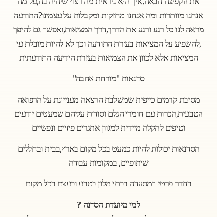
,
.
את הקפיצה הבאה
איך היא ניראית מה רצוי שיהיה בה
על מה
?
אנחנו מוותרות ומה אנחנו מחזקות ומקבלות על עצמינו
התודעה
,
,
מראה לנו כל רגע ורגע את הדרך
דרך המציאות
ואפשר גם להיפך
,
להשפיע על המציאות בעזרת התודעה וכך לא להיות מובלת עי
המציאות אלא לכוון את הצמיאות בעזרת הידיעה התודעתית
"
"
סדנאות
מורחת אהבה
מסיבת קרמים כייפית שמשלבת הרצאה מענייינת על הרפואה
,
הטבעית
הכרות עם חומרי הגלם וסודות עליהם שמעטים יודעים
וטיפים להקלה מיידית למגוון אתגרים פיזיים ונפשיים
,
הסדנאות יכולות להיות כמעט בכל מקום בארץ
בבית ובחללים
,
שיתופיים
במקומות עבודה
בחדר פרטי במסעדה בבתי מלון בטבע ובעצם בכל מקום
?
למי מיועדת הסדנה