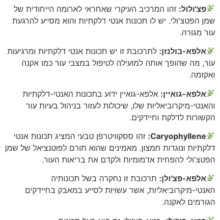
פצ'ולול:
זהו המרכיב העיקרי שאחראי לארומה הייחודית של
שמן הפטצ'ולי. יש לו תכונות אנטי דלקתיות והוא מסייע להרגעת
עור מגורה.
אלפא-בולנזן:
לתרכובת זו יש תכונות אנטי דלקתיות ומרגיעות
עור, מה שהופך אותה למועילה לטיפול במצבי עור כמו אקנה
ואקזמה.
אלפא-גואיין:
אלפא-גואיין ידוע בתכונות האנטי-דלקתיות
והאנטי-מיקרוביאליות שלו, שיכולות לעזור בניהול בעיות עור
הקשורות לדלקת וחיידקים.
Caryophyllene:
זהו ססקוויטרפן טבעי המציג תכונות אנטי
דלקתיות ונוגדות חמצון. מאמינים שהוא תורם לפוטנציאל של שמן
הפטצ'ולי להפחית אדמומיות ולקדם את בריאות העור.
אלפא-פצ'ולן:
תרכובת זו נחקרה בשל תכונותיה
האנטי-מיקרוביאליות, אשר עשויות לסייע במאבק בחיידקים
הגורמים לאקנה.