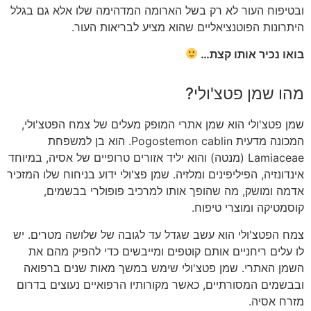
ובטיפוח העור לא רק בשל הארומה המדהימה שלו אלא גם בגלל
היתרונות הפוטנציאליים שהוא מציע לבריאות העור.
בואו נכיר אותו קצת…
מהו שמן פטצ'ולי?
שמן פטצ'ולי הוא שמן אתרי המופק מעלים של צמח הפטצ'ולי,
המכונה מדעית Pogostemon cablin. הוא בן למשפחת
Lamiaceae (מנטה) והוא יליד אזורים טרופיים של אסיה, במיוחד
אינדונזיה, הפיליפינים ומלזיה. שמן פצ'ולי ידוע בניחוח שלו המזכיר
אדמה ומושק, מה שהופך אותו למרכיב פופולרי בבשמים,
קוסמטיקה ומוצרי טיפוח.
צמח הפטצ'ולי הוא עשב שגדל עד לגובה של שלושה מטרים. יש
לו עלים ריחניים אותם קוטפים ומייבשים כדי להפיק מהם את
השמן האתרי. שמן פטצ'ולי שימש במשך מאות שנים ברפואה
ובבשמים המסורתיים, כאשר מקורותיו הרפואיים נעוצים בדרום
מזרח אסיה.