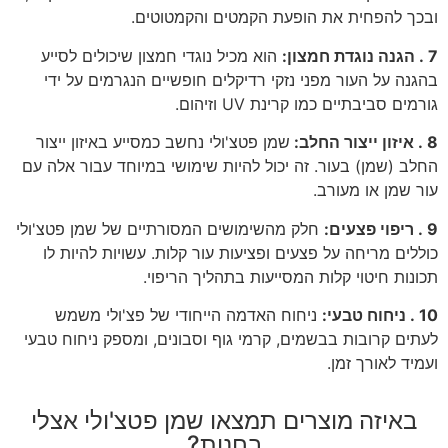
ובכך להפחית את הופעת הקמטים והקמטוטים.
7 . הגנה נוגדת חמצון:
הוא מכיל נוגדי חמצון שיכולים לסייע
בהגנה על העור מפני נזקי רדיקלים חופשיים הנגרמים על ידי
גורמים סביבתיים כמו קרינת UV וזיהום.
8 . איזון ייצור החלב:
שמן פטצ'ולי נחשב כמסייע באיזון ייצור
החלב (שמן) בעור. זה יכול להיות שימושי במיוחד עבור אלה עם
עור שמן או מעורב.
9 . ריפוי פצעים:
חלק מהשימושים המסורתיים של שמן פטצ'ולי
כוללים מריחה על פצעים ופציעות עור קלות. עשויות להיות לו
תכונות חיטוי קלות המסייעות בתהליך הריפוי.
10 . ניחוח טבעי:
ניחוח האדמה הייחודי של פצ'ולי משמש
לעתים קרובות בבשמים, קרמי גוף וסבונים, ומספק ניחוח טבעי
ועמיד לאורך זמן.
באיזה מוצרים תמצאו שמן פטצ'ולי אצלי
בחנות?