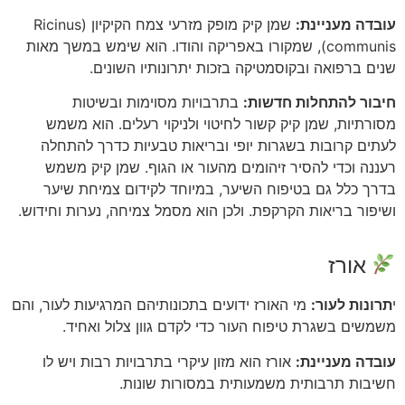
עובדה מעניינת:
שמן קיק מופק מזרעי צמח הקיקיון (Ricinus
communis), שמקורו באפריקה והודו. הוא שימש במשך מאות
שנים ברפואה ובקוסמטיקה בזכות יתרונותיו השונים.
חיבור להתחלות חדשות:
בתרבויות מסוימות ובשיטות
מסורתיות, שמן קיק קשור לחיטוי ולניקוי רעלים. הוא משמש
לעתים קרובות בשגרות יופי ובריאות טבעיות כדרך להתחלה
רעננה וכדי להסיר זיהומים מהעור או הגוף. שמן קיק משמש
בדרך כלל גם בטיפוח השיער, במיוחד לקידום צמיחת שיער
ושיפור בריאות הקרקפת. ולכן הוא מסמל צמיחה, נערות וחידוש.
אורז
י
תרונות לעור:
מי האורז ידועים בתכונותיהם המרגיעות לעור, והם
משמשים בשגרת טיפוח העור כדי לקדם גוון צלול ואחיד.
עובדה מעניינת:
אורז הוא מזון עיקרי בתרבויות רבות ויש לו
חשיבות תרבותית משמעותית במסורות שונות.