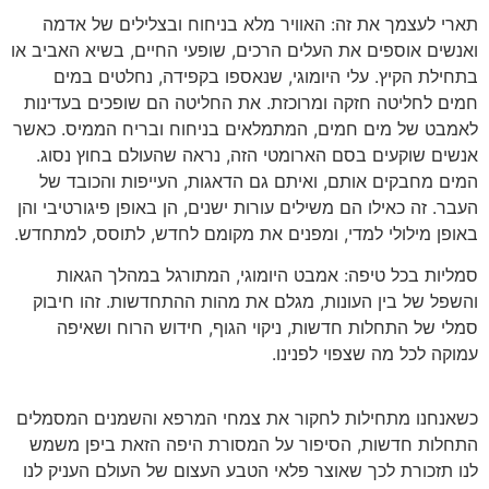
תארי לעצמך את זה: האוויר מלא בניחוח ובצלילים של אדמה
ואנשים אוספים את העלים הרכים, שופעי החיים, בשיא האביב או
בתחילת הקיץ. עלי היומוגי, שנאספו בקפידה, נחלטים במים
חמים לחליטה חזקה ומרוכזת. את החליטה הם שופכים בעדינות
לאמבט של מים חמים, המתמלאים בניחוח ובריח הממיס. כאשר
אנשים שוקעים בסם הארומטי הזה, נראה שהעולם בחוץ נסוג.
המים מחבקים אותם, ואיתם גם הדאגות, העייפות והכובד של
העבר. זה כאילו הם משילים עורות ישנים, הן באופן פיגורטיבי והן
באופן מילולי למדי, ומפנים את מקומם לחדש, לתוסס, למתחדש.
סמליות בכל טיפה: אמבט היומוגי, המתורגל במהלך הגאות
והשפל של בין העונות, מגלם את מהות ההתחדשות. זהו חיבוק
סמלי של התחלות חדשות, ניקוי הגוף, חידוש הרוח ושאיפה
עמוקה לכל מה שצפוי לפנינו.
כשאנחנו מתחילות לחקור את צמחי המרפא והשמנים המסמלים
התחלות חדשות, הסיפור על המסורת היפה הזאת ביפן משמש
לנו תזכורת לכך שאוצר פלאי הטבע העצום של העולם העניק לנו